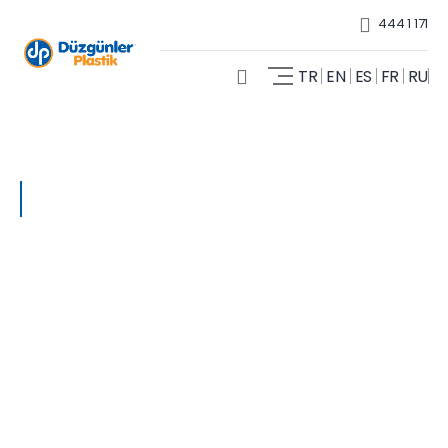
444 1 171
TR
EN
ES
FR
RU
Anasayfa- Blog
2026 Koruge Boru
Fiyatları