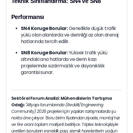
Teknik Sınıflandırma: SN4 ve SN8
Performansı
SN4 Koruge Borular:
Genellikle düşük trafik
yükü olan alanlarda ve derinliği az olan drenaj
hatlarında tercih edilir.
SN8 Koruge Borular:
Yüksek trafik yükü
altındaki ana hatlarda ve derin kazı
projelerinde sızdırmazlık ve dayanıklılık
garantisi sunar.
Sektörel Forum Analizi: Mühendislerin Tartışma
Odağı
"Altyapı forumlarında (Reddit/Engineering
Community) 2026 projeleri için yapılan tartışmalarda şu
nokta öne çıkıyor: 'Boru birim fiyatından ziyade, montaj hızı
ve fire oranı toplam maliyeti belirliyor. Triplex teknolojisiyle
üretilen boruların esneklik payı, sismik hareketlerin yoğun