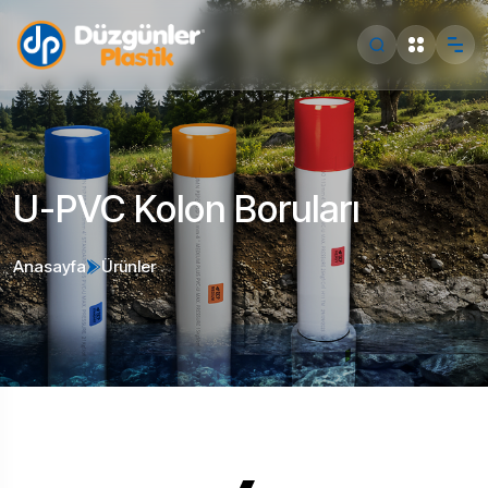
U-PVC Kolon Boruları
Anasayfa
Ürünler