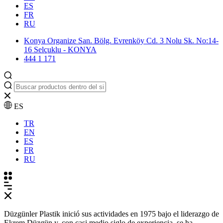
ES
FR
RU
Konya Organize San. Bölg. Evrenköy Cd. 3 Nolu Sk. No:14-
16 Selçuklu - KONYA
444 1 171
ES
TR
EN
ES
FR
RU
Düzgünler Plastik inició sus actividades en 1975 bajo el liderazgo de
Ekrem Düzgün y, con casi medio siglo de experiencia, se ha