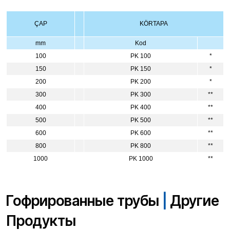
ÇAP
KÖRTAPA
mm
Kod
100
PK 100
*
150
PK 150
*
200
PK 200
*
300
PK 300
**
400
PK 400
**
500
PK 500
**
600
PK 600
**
800
PK 800
**
1000
PK 1000
**
Гофрированные трубы
|
Другие
Продукты