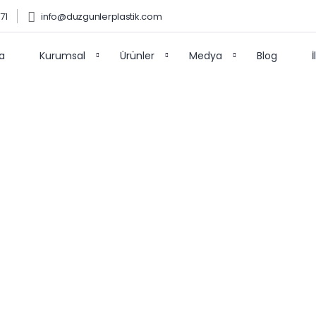
71
info@duzgunlerplastik.com
a
Kurumsal
Ürünler
Medya
Blog
ar