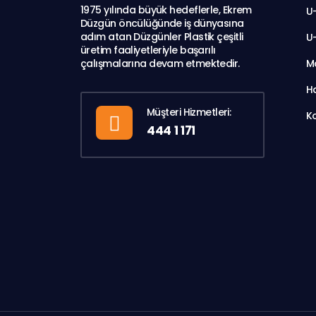
1975 yılında büyük hedeflerle, Ekrem
U
Düzgün öncülüğünde iş dünyasına
adım atan Düzgünler Plastik çeşitli
U-
üretim faaliyetleriyle başarılı
M
çalışmalarına devam etmektedir.
H
Müşteri Hizmetleri:
K
444 1 171