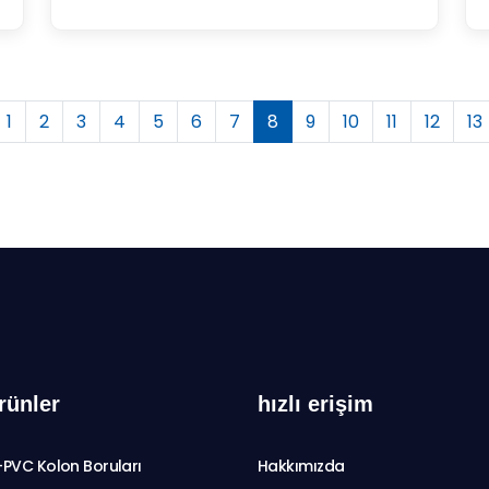
1
2
3
4
5
6
7
8
9
10
11
12
13
rünler
hızlı erişim
-PVC Kolon Boruları
Hakkımızda