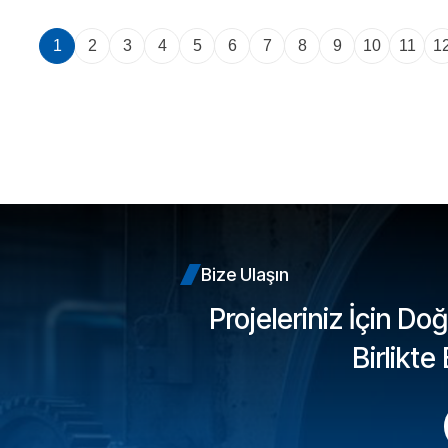
1
2
3
4
5
6
7
8
9
10
11
1
Bize Ulaşın
Projeleriniz İçin D
Birlikte