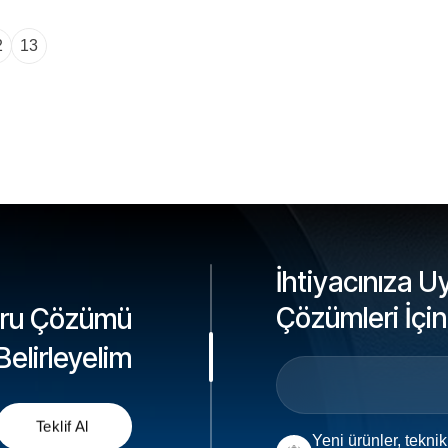
2
13
İhtiyacınıza U
Çözümleri İçin
oğru Çözümü
 Belirleyelim
Yeni ürünler, teknik