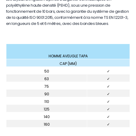
polyéthylène haute densité (PEHD), sous une pression de
fonctionnement de 10 bars, avec la garantie du système de gestion
de la qualité ISO 9001:2015, conformément à la norme TS EN 12201-3,
en longueurs de 5 et 6 mètres, avec des bandes bleues.
HOMME AVEUGLE TAPA
CAP (MM)
50
✓
63
✓
75
✓
90
✓
110
✓
125
✓
140
✓
160
✓