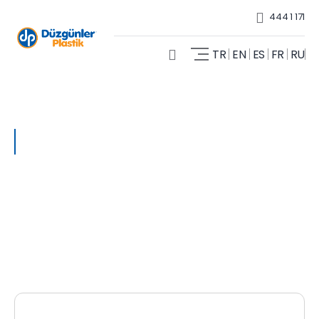
444 1 171
TR
EN
ES
FR
RU
Accueil - Produits
Bouchon mâle à
pince