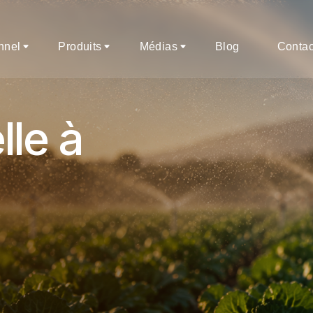
onnel
Produits
Médias
Blog
Contac
le à