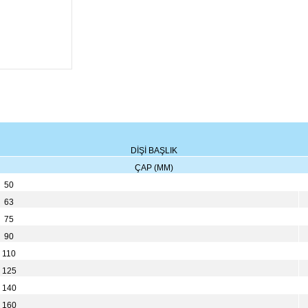
DİŞİ BAŞLIK
ÇAP (MM)
50
63
75
90
110
125
140
160