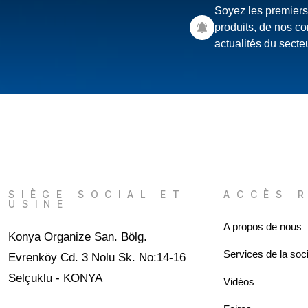
Soyez les premier
produits, de nos c
actualités du secteu
SIÈGE SOCIAL ET
ACCÈS 
USINE
A propos de nous
Konya Organize San. Bölg.
Services de la soci
Evrenköy Cd. 3 Nolu Sk. No:14-16
Selçuklu - KONYA
Vidéos