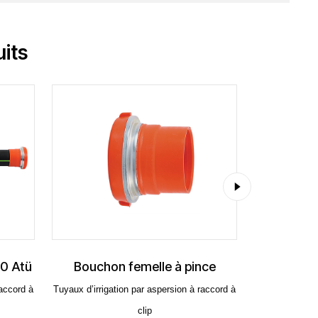
its
hon femelle à pince
Bouchon mâle à pince
igation par aspersion à raccord à
Tuyaux d’irrigation par aspersion à racco
clip
clip