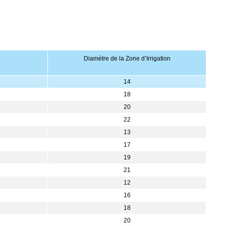
Diamètre de la Zone d’Irrigation
14
18
20
22
13
17
19
21
12
16
18
20