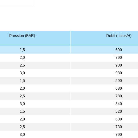
Pression (BAR)
Débit (Litres/H)
1,5
690
2,0
790
2,5
900
3,0
980
1,5
590
2,0
680
2,5
780
3,0
840
1,5
520
2,0
600
2,5
730
3,0
790