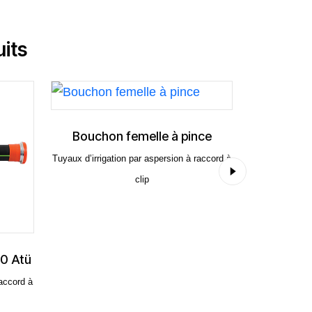
its
Bouchon femelle à pince
Bouchon mâle à
uyaux d’irrigation par aspersion à raccord à
Tuyaux d’irrigation par aspers
clip
clip