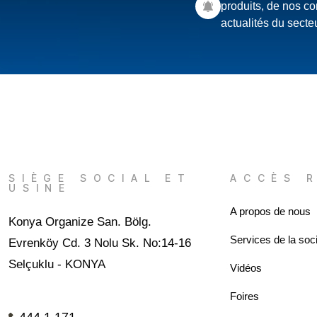
produits, de nos c
actualités du secteu
SIÈGE SOCIAL ET
ACCÈS 
USINE
A propos de nous
Konya Organize San. Bölg.
Services de la soci
Evrenköy Cd. 3 Nolu Sk. No:14-16
Selçuklu - KONYA
Vidéos
Foires