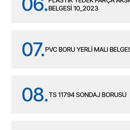
06.
PLASTİK YEDEK PARÇA AKSA
BELGESİ 10_2023
07.
PVC BORU YERLİ MALI BELGE
08.
TS 11794 SONDAJ BORUSU