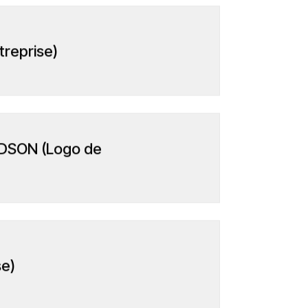
reprise)
DSON (Logo de
se)