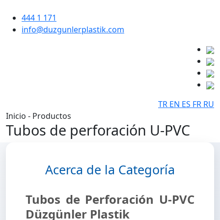
444 1 171
info@duzgunlerplastik.com
TR
EN
ES
FR
RU
Inicio - Productos
Tubos de perforación U-PVC
Acerca de la Categoría
Tubos de Perforación U-PVC
Düzgünler Plastik