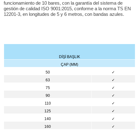
funcionamiento de 10 bares, con la garantía del sistema de
gestión de calidad ISO 9001:2015, conforme a la norma TS EN
12201-3, en longitudes de 5 y 6 metros, con bandas azules.
DİŞİ BAŞLIK
ÇAP (MM)
50
✓
63
✓
75
✓
90
✓
110
✓
125
✓
140
✓
160
✓