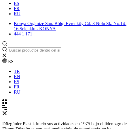
ES
FR
RU
Konya Organize San. Bölg. Evrenköy Cd. 3 Nolu Sk. No:14-
16 Selçuklu - KONYA
444 1 171
ES
TR
EN
ES
FR
RU
Düzgünler Plastik inició sus actividades en 1975 bajo el liderazgo de
Ekrem Düzgün y, con casi medio siglo de experiencia, se ha