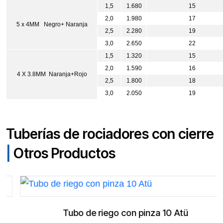
1,5
1.680
15
2,0
1.980
17
5 x 4MM Negro+ Naranja
2,5
2.280
19
3,0
2.650
22
1,5
1.320
15
2,0
1.590
16
4 X 3.8MM Naranja+Rojo
2,5
1.800
18
3,0
2.050
19
Tuberías de rociadores con cierre
|
Otros Productos
Tubo de riego con pinza 10 Atü