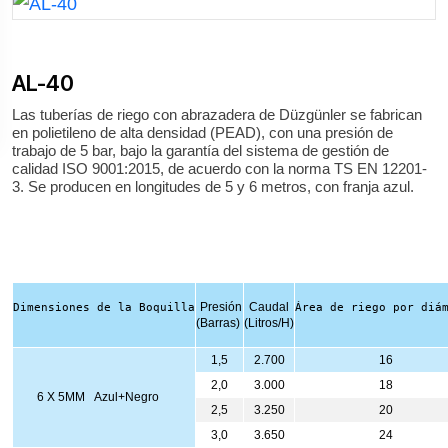
AL-40
Las tuberías de riego con abrazadera de Düzgünler se fabrican
en polietileno de alta densidad (PEAD), con una presión de
trabajo de 5 bar, bajo la garantía del sistema de gestión de
calidad ISO 9001:2015, de acuerdo con la norma TS EN 12201-
3. Se producen en longitudes de 5 y 6 metros, con franja azul.
Presión
Caudal
Dimensiones de la Boquilla
Área de riego por diá
(Barras)
(Litros/H)
1,5
2.700
16
2,0
3.000
18
6 X 5MM Azul+Negro
2,5
3.250
20
3,0
3.650
24