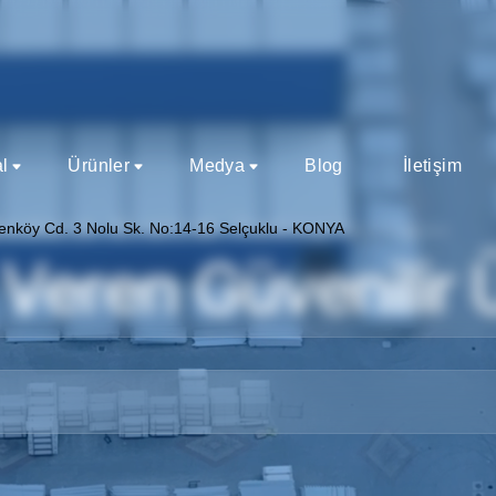
l
Ürünler
Medya
Blog
İletişim
odern Üretim Teknolojileri
enköy Cd. 3 Nolu Sk. No:14-16 Selçuklu - KONYA
l Veren Güvenilir