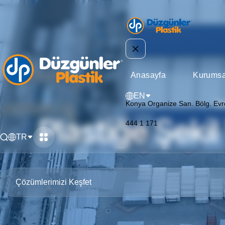
Anasayfa
Kurumsa
EN
M
Konya Organize San. Bölg. Evr
Plastiğe Şeki
444 1 171
TR
Çözümlerimizi Keşfet