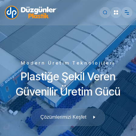
Modern Üretim Teknolojileri
Plastiğe Şekil Veren
Güvenilir Üretim Gücü
Çözümlerimizi Keşfet